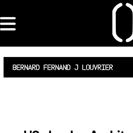
×
ORDRE DES
ARCHITECTES
ACCUEIL
BERNARD FERNAND J LOUVRIER
LISTE DES
ARCHITECTES
JURISPRUDENCE
ANNEXE 4 CODT