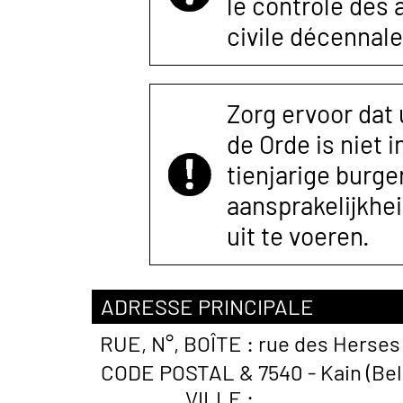
le contrôle des
civile décennale
Zorg ervoor dat
de Orde is niet 
tienjarige burger
aansprakelijkhe
uit te voeren.
ADRESSE PRINCIPALE
RUE, N°, BOÎTE :
rue des Herses
CODE POSTAL &
7540 - Kain (Be
VILLE :