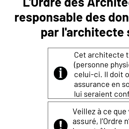
L'Ordre des Archite
responsable des donn
NOUS
par l'architecte
CONTACTER
Cet architecte t
(personne physi
celui-ci. Il doi
assurance en so
lui seraient co
Veillez à ce que
assuré, l’Ordre 