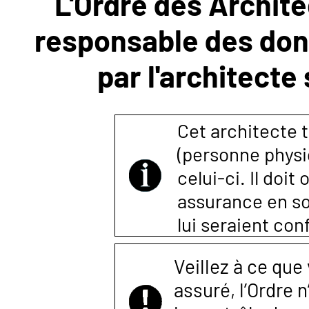
L'Ordre des Archite
responsable des donn
NOUS
par l'architecte
CONTACTER
Cet architecte t
(personne physi
celui-ci. Il doi
assurance en so
lui seraient co
Veillez à ce que
assuré, l’Ordre 