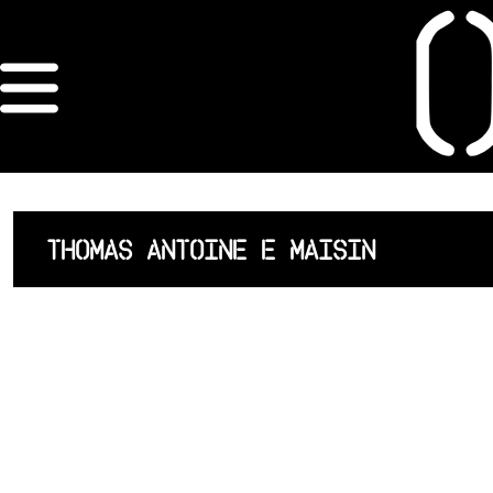
×
ORDRE DES
ARCHITECTES
ACCUEIL
THOMAS ANTOINE E MAISIN
LISTE DES
ARCHITECTES
JURISPRUDENCE
ANNEXE 4 CODT