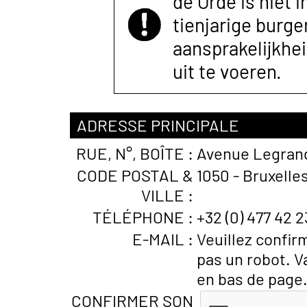
de Orde is niet 
tienjarige burger
aansprakelijkhe
uit te voeren.
ADRESSE PRINCIPALE
RUE, N°, BOÎTE :
Avenue Legrand
CODE POSTAL &
1050 - Bruxelles
VILLE :
TÉLÉPHONE :
+32 (0) 477 42 2
E-MAIL :
Veuillez confir
pas un robot. V
en bas de page
CONFIRMER SON