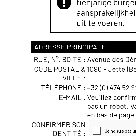
tienjarige burger
aansprakelijkhe
uit te voeren.
ADRESSE PRINCIPALE
RUE, N°, BOÎTE :
Avenue des Dé
CODE POSTAL &
1090 - Jette (B
VILLE :
TÉLÉPHONE :
+32 (0) 474 52 9
E-MAIL :
Veuillez confir
pas un robot. V
en bas de page
CONFIRMER SON
IDENTITÉ :