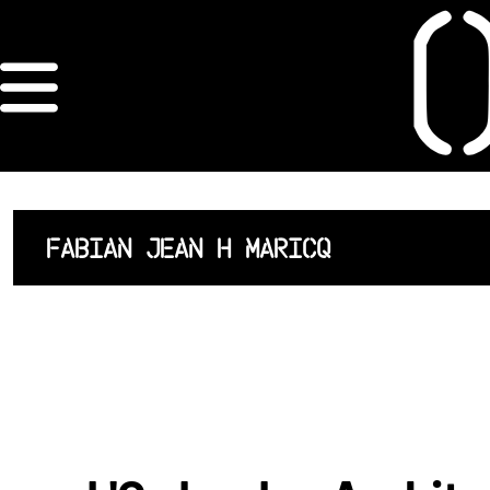
×
ORDRE DES
ARCHITECTES
ACCUEIL
FABIAN JEAN H MARICQ
LISTE DES
ARCHITECTES
JURISPRUDENCE
ANNEXE 4 CODT