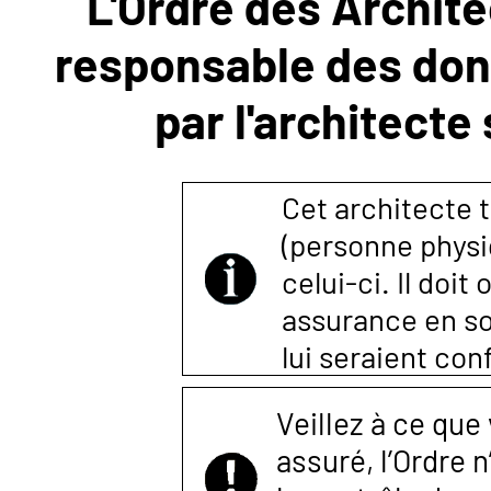
L'Ordre des Archite
responsable des donn
NOUS
par l'architecte
CONTACTER
Cet architecte t
(personne physi
celui-ci. Il doi
assurance en so
lui seraient co
Veillez à ce que
assuré, l’Ordre 