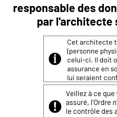
responsable des donn
NOUS
par l'architecte
CONTACTER
Cet architecte t
(personne physi
celui-ci. Il doi
assurance en so
lui seraient co
Veillez à ce que
assuré, l’Ordre 
le contrôle des