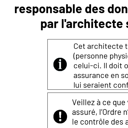
responsable des donn
NOUS
par l'architecte
CONTACTER
Cet architecte t
(personne physi
celui-ci. Il doi
assurance en so
lui seraient co
Veillez à ce que
assuré, l’Ordre 
le contrôle des