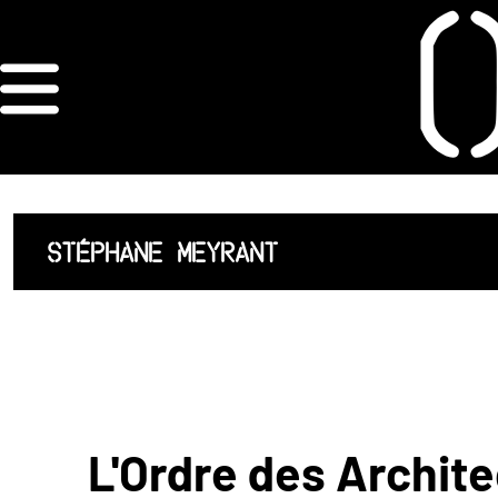
×
ORDRE DES
ARCHITECTES
ACCUEIL
STÉPHANE MEYRANT
LISTE DES
ARCHITECTES
JURISPRUDENCE
ANNEXE 4 CODT
L'Ordre des Archite