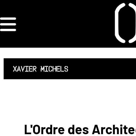
×
ORDRE DES
ARCHITECTES
ACCUEIL
XAVIER MICHELS
LISTE DES
ARCHITECTES
JURISPRUDENCE
ANNEXE 4 CODT
L'Ordre des Archite