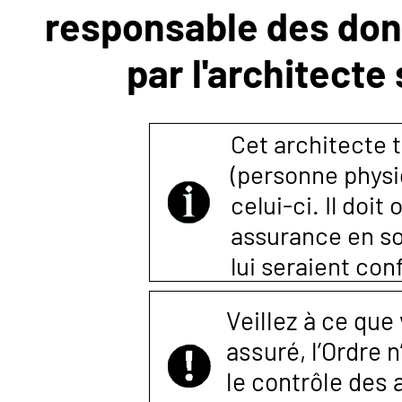
responsable des donn
NOUS
par l'architecte
CONTACTER
Cet architecte t
(personne physi
celui-ci. Il doi
assurance en so
lui seraient co
Veillez à ce que
assuré, l’Ordre 
le contrôle des