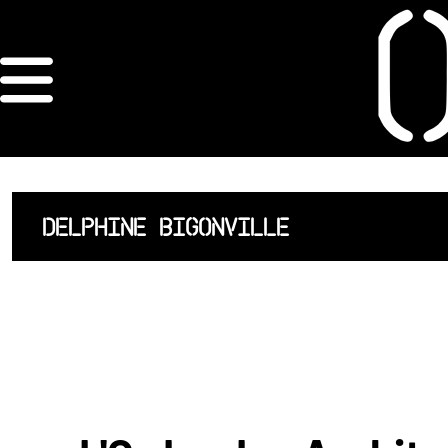
×
ORDRE DES
ARCHITECTES
ACCUEIL
DELPHINE BIGONVILLE
LISTE DES
ARCHITECTES
JURISPRUDENCE
ANNEXE 4 CODT