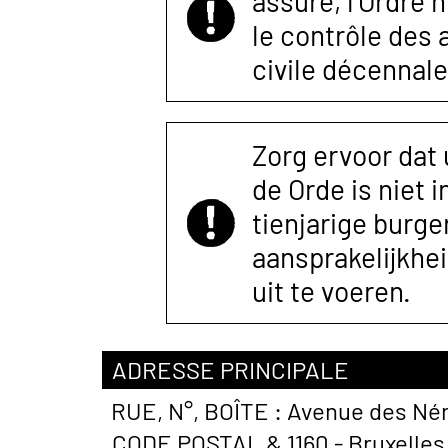
assuré, l’Ordre 
le contrôle des
civile décennale
Zorg ervoor dat
de Orde is niet 
tienjarige burger
aansprakelijkhe
uit te voeren.
ADRESSE PRINCIPALE
RUE, N°, BOÎTE :
Avenue des Né
CODE POSTAL &
1160 - Bruxelle