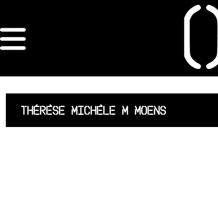
×
ORDRE DES
ARCHITECTES
ACCUEIL
THÉRÈSE MICHÈLE M MOENS
LISTE DES
ARCHITECTES
JURISPRUDENCE
ANNEXE 4 CODT