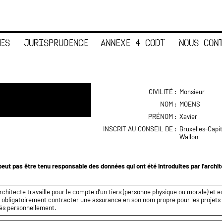
ES
JURISPRUDENCE
ANNEXE 4 CODT
NOUS CON
CIVILITÉ :
Monsieur
NOM :
MOENS
PRÉNOM :
Xavier
INSCRIT AU CONSEIL DE :
Bruxelles-Capi
Wallon
eut pas être tenu responsable des données qui ont été introduites par l'archi
rchitecte travaille pour le compte d’un tiers (personne physique ou morale) et es
it obligatoirement contracter une assurance en son nom propre pour les projets q
és personnellement.