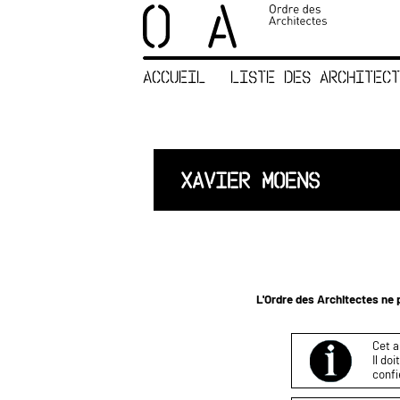
×
ORDRE DES
ARCHITECTES
ACCUEIL
LISTE DES ARCHITECT
ACCUEIL
LISTE DES
ARCHITECTES
JURISPRUDENCE
XAVIER MOENS
ANNEXE 4 CODT
NOUS
CONTACTER
L'Ordre des Architectes ne p
Cet a
Il do
confi