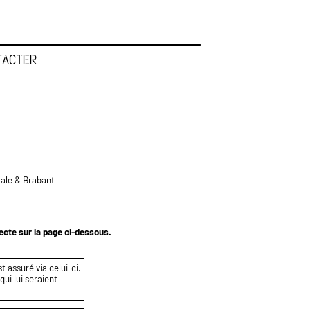
TACTER
tale & Brabant
tecte sur la page ci-dessous.
t assuré via celui-ci.
ui lui seraient