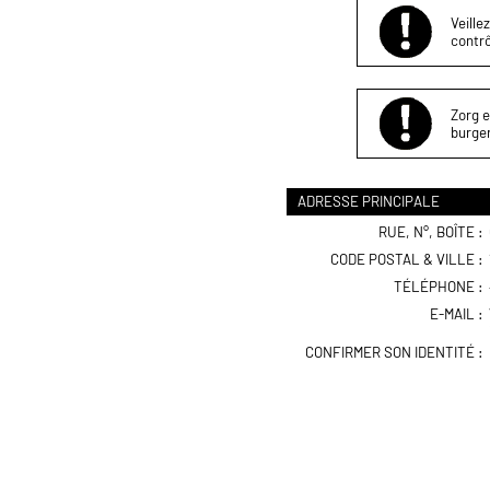
Veille
contrô
Zorg e
burger
ADRESSE PRINCIPALE
RUE, N°, BOÎTE :
CODE POSTAL & VILLE :
TÉLÉPHONE :
E-MAIL :
CONFIRMER SON IDENTITÉ :