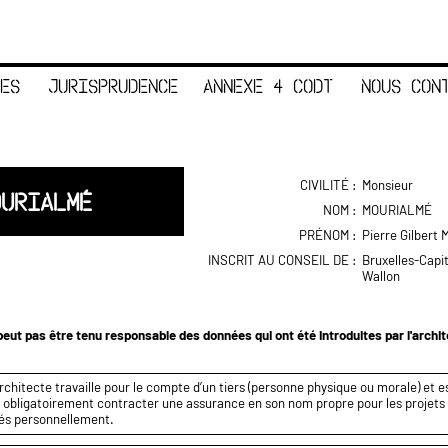
ES
JURISPRUDENCE
ANNEXE 4 CODT
NOUS CON
CIVILITÉ :
Monsieur
OURIALMÉ
NOM :
MOURIALMÉ
PRÉNOM :
Pierre Gilbert 
INSCRIT AU CONSEIL DE :
Bruxelles-Capi
Wallon
eut pas être tenu responsable des données qui ont été introduites par l'archi
rchitecte travaille pour le compte d’un tiers (personne physique ou morale) et es
it obligatoirement contracter une assurance en son nom propre pour les projets q
és personnellement.