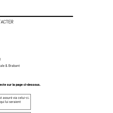
TACTER
M
tale & Brabant
tecte sur la page ci-dessous.
t assuré via celui-ci.
ui lui seraient