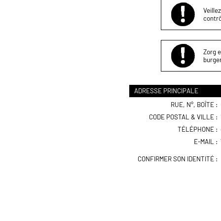
Veille
contrô
Zorg e
burger
ADRESSE PRINCIPALE
RUE, N°, BOÎTE :
CODE POSTAL & VILLE :
TÉLÉPHONE :
E-MAIL :
CONFIRMER SON IDENTITÉ :