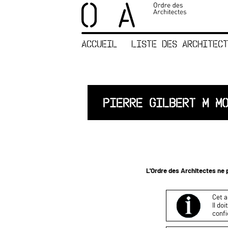
×
ORDRE DES
ARCHITECTES
ACCUEIL
LISTE DES ARCHITECT
ACCUEIL
LISTE DES
ARCHITECTES
JURISPRUDENCE
PIERRE GILBERT M M
ANNEXE 4 CODT
NOUS
CONTACTER
L'Ordre des Architectes ne p
Cet a
Il do
confi