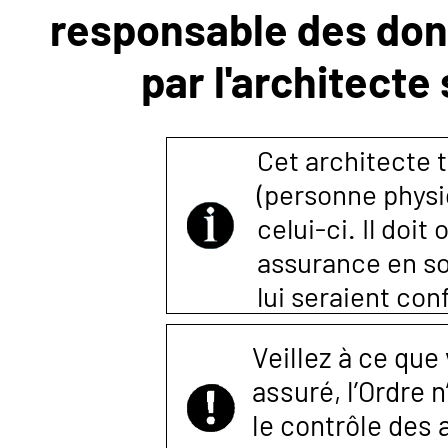
responsable des donn
NOUS
par l'architecte
CONTACTER
Cet architecte t
(personne physi
celui-ci. Il doi
assurance en so
lui seraient co
Veillez à ce que
assuré, l’Ordre 
le contrôle des