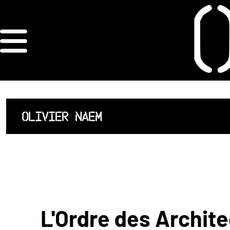
×
ORDRE DES
ARCHITECTES
ACCUEIL
OLIVIER NAEM
LISTE DES
ARCHITECTES
JURISPRUDENCE
ANNEXE 4 CODT
L'Ordre des Archite