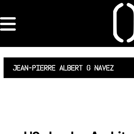
×
ORDRE DES
ARCHITECTES
ACCUEIL
JEAN-PIERRE ALBERT G NAVEZ
LISTE DES
ARCHITECTES
JURISPRUDENCE
ANNEXE 4 CODT