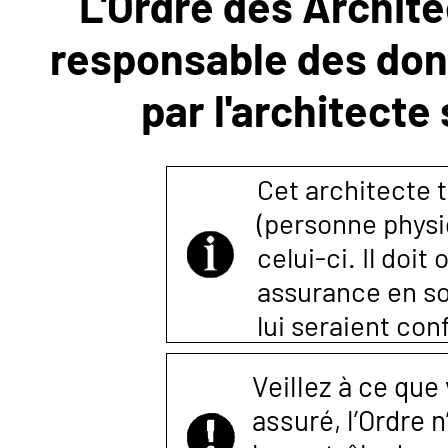
L'Ordre des Archite
responsable des donn
NOUS
par l'architecte
CONTACTER
Cet architecte t
(personne physi
celui-ci. Il doi
assurance en so
lui seraient co
Veillez à ce que
assuré, l’Ordre 