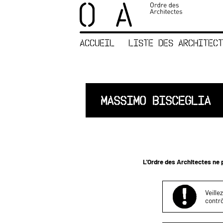
×
ORDRE DES
ARCHITECTES
ACCUEIL
LISTE DES ARCHITECT
ACCUEIL
LISTE DES
ARCHITECTES
JURISPRUDENCE
MASSIMO BISCEGLIA
ANNEXE 4 CODT
NOUS
CONTACTER
L'Ordre des Architectes ne p
Veille
contrô