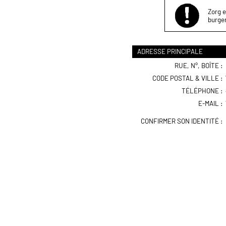
Zorg e
burger
ADRESSE PRINCIPALE
RUE, N°, BOÎTE :
CODE POSTAL & VILLE :
TÉLÉPHONE :
E-MAIL :
CONFIRMER SON IDENTITÉ :