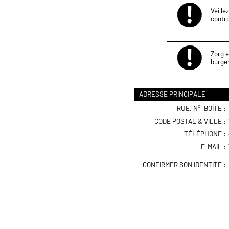
Veille
contrô
Zorg e
burger
ADRESSE PRINCIPALE
RUE, N°, BOÎTE :
CODE POSTAL & VILLE :
TÉLÉPHONE :
E-MAIL :
CONFIRMER SON IDENTITÉ :