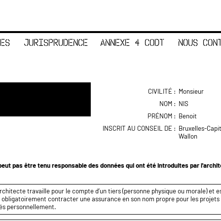
ES
JURISPRUDENCE
ANNEXE 4 CODT
NOUS CON
CIVILITÉ :
Monsieur
NOM :
NIS
PRÉNOM :
Benoit
INSCRIT AU CONSEIL DE :
Bruxelles-Capi
Wallon
eut pas être tenu responsable des données qui ont été introduites par l'archi
rchitecte travaille pour le compte d’un tiers (personne physique ou morale) et es
it obligatoirement contracter une assurance en son nom propre pour les projets q
és personnellement.