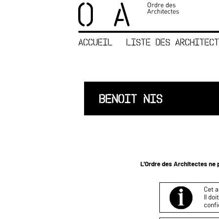
×
ORDRE DES
ARCHITECTES
ACCUEIL
LISTE DES ARCHITECT
ACCUEIL
LISTE DES
ARCHITECTES
JURISPRUDENCE
BENOIT NIS
ANNEXE 4 CODT
NOUS
CONTACTER
L'Ordre des Architectes ne p
Cet a
Il do
confi