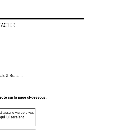
TACTER
tale & Brabant
tecte sur la page ci-dessous.
t assuré via celui-ci.
ui lui seraient