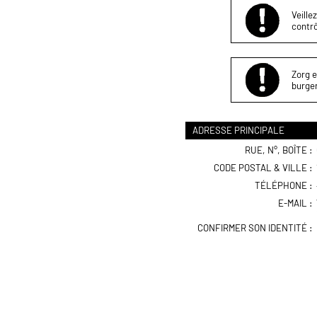
Veille
contrô
Zorg e
burger
ADRESSE PRINCIPALE
RUE, N°, BOÎTE :
CODE POSTAL & VILLE :
TÉLÉPHONE :
E-MAIL :
CONFIRMER SON IDENTITÉ :