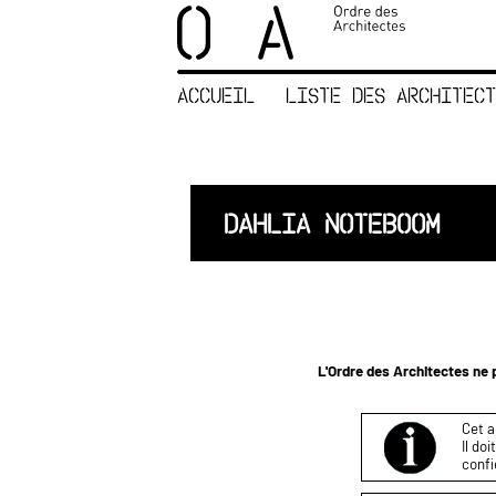
×
ORDRE DES
ARCHITECTES
ACCUEIL
LISTE DES ARCHITECT
ACCUEIL
LISTE DES
ARCHITECTES
JURISPRUDENCE
DAHLIA NOTEBOOM
ANNEXE 4 CODT
NOUS
CONTACTER
L'Ordre des Architectes ne p
Cet a
Il do
confi