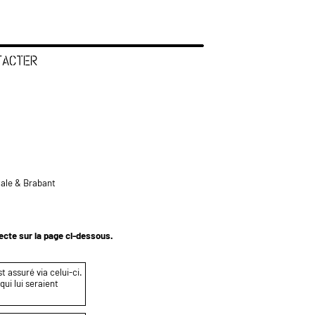
TACTER
tale & Brabant
tecte sur la page ci-dessous.
t assuré via celui-ci.
ui lui seraient