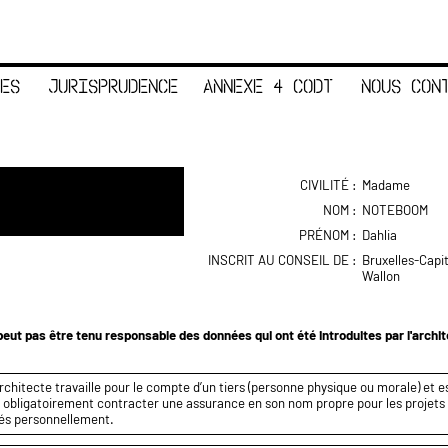
ES
JURISPRUDENCE
ANNEXE 4 CODT
NOUS CON
CIVILITÉ :
Madame
NOM :
NOTEBOOM
PRÉNOM :
Dahlia
INSCRIT AU CONSEIL DE :
Bruxelles-Capi
Wallon
eut pas être tenu responsable des données qui ont été introduites par l'archi
rchitecte travaille pour le compte d’un tiers (personne physique ou morale) et es
it obligatoirement contracter une assurance en son nom propre pour les projets q
és personnellement.