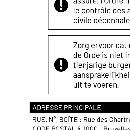
assuré, l’Ordre 
le contrôle des
civile décennale
Zorg ervoor dat
de Orde is niet 
tienjarige burger
aansprakelijkhe
uit te voeren.
ADRESSE PRINCIPALE
RUE, N°, BOÎTE :
Rue des Chartre
CODE POSTAL &
1000 - Bruxelle