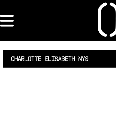
×
ORDRE DES
ARCHITECTES
ACCUEIL
CHARLOTTE ELISABETH NYS
LISTE DES
ARCHITECTES
JURISPRUDENCE
ANNEXE 4 CODT