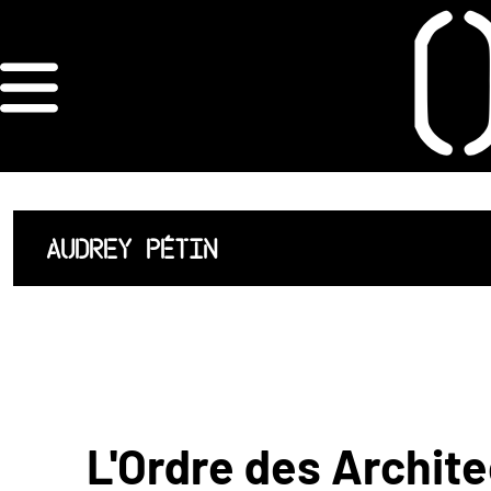
×
ORDRE DES
ARCHITECTES
ACCUEIL
AUDREY PÉTIN
LISTE DES
ARCHITECTES
JURISPRUDENCE
ANNEXE 4 CODT
L'Ordre des Archite