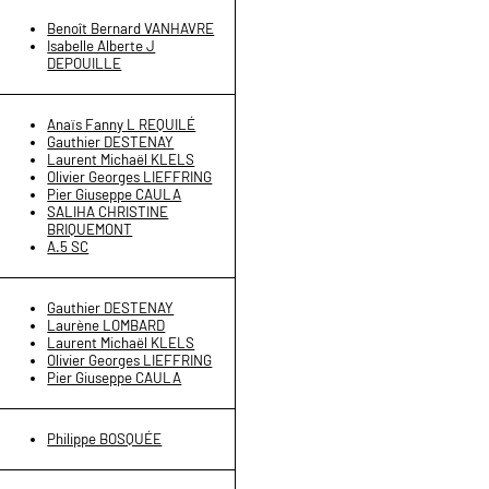
Benoît Bernard VANHAVRE
Isabelle Alberte J
DEPOUILLE
Anaïs Fanny L REQUILÉ
Gauthier DESTENAY
Laurent Michaël KLELS
Olivier Georges LIEFFRING
Pier Giuseppe CAULA
SALIHA CHRISTINE
BRIQUEMONT
A.5 SC
Gauthier DESTENAY
Laurène LOMBARD
Laurent Michaël KLELS
Olivier Georges LIEFFRING
Pier Giuseppe CAULA
Philippe BOSQUÉE