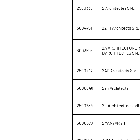
2500333
2 Architectes SRL
3004451
22-11 Architects SRL
2A ARCHITECTURE, 
3003593
D'ARCHITECTES SRL
2500442
2AD Architects Sprl
3008040
2ah Architects
2500239
2F Architecture sprl
3000670
2MANYAR srl