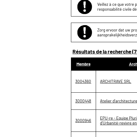
Veillez à ce que votre 
responsabilité civile d
Zorg ervoor dat uw proj
aansprakelijkheidsverz
Résultats de la recherche (7
Membre
Arch
3004360
ARCHITRAVE SRL
3000448
Atelier d'architectur
EPU-re - Equipe Pluri
3000946
d'Urbanité-revivre e