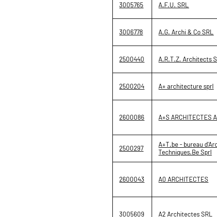
3005765
A.F.U. SRL
3006778
A.G. Archi & Co SRL
2500440
A.R.T.Z. Architects S
2500204
A+ architecture sprl
2600086
A+S ARCHITECTES 
A+T.be - bureau d'Arc
2500297
Techniques.Be Sprl
2600043
A0 ARCHITECTES
3005609
A2 Architectes SRL