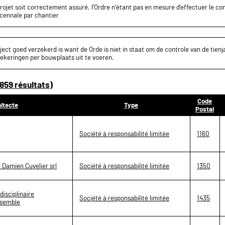
projet soit correctement assuré, l’Ordre n’étant pas en mesure d’effectuer le c
écennale par chantier
ect goed verzekerd is want de Orde is niet in staat om de controle van de tienja
ekeringen per bouwplaats uit te voeren.
859 résultats)
Code
itecte
Type
Postal
Société à responsabilité limitée
1160
e Damien Cuvelier srl
Société à responsabilité limitée
1350
disciplinaire
Société à responsabilité limitée
1435
nsemble