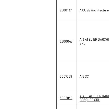
2500137
A CUBE Architecture 
A.3 ATELIER D'ARC
2800045
SRL
3007359
A.5 SC
A.A.B. ATELIER D'A
3002944
BOSQUEE SRL