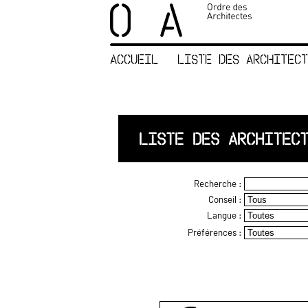
×
ORDRE DES
ARCHITECTES
ACCUEIL
LISTE DES ARCHITECT
ACCUEIL
LISTE DES
ARCHITECTES
JURISPRUDENCE
LISTE DES ARCHITEC
ANNEXE 4 CODT
NOUS
Recherche :
CONTACTER
Conseil :
Langue :
Préférences :