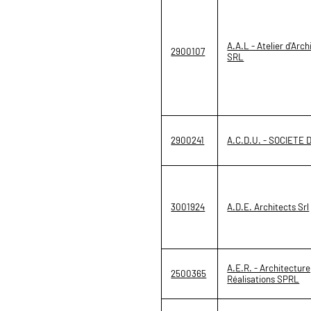
A.A.L - Atelier d'Arc
2900107
SRL
2900241
A.C.D.U. - SOCIETE
3001924
A.D.E. Architects Srl
A.E.R. - Architecture
2500365
Réalisations SPRL