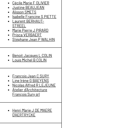
Cécile Marie F OLIVIER
Justine BEAUJEAN
Alisson SMETS
Isabelle Francine S PIETTE
Laurent BERHAUT-
STREEL
Marie Pierre J PIRARD
Prisca VERBAERT
Stéphane Jean P WALHIN
Benoit Jacques L COLIN
Louis Michel B COLIN
François Jean C SURY
Line Irène G BAEYENS
Nicolas Alfred R LEJEUNE
Atelier d'Architecture
François Sury srl
Henri Marie J DE MAERE
D'AERTRYCKE