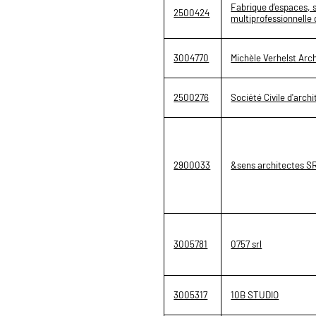
Fabrique d’espaces, 
2500424
multiprofessionnelle 
3004770
Michèle Verhelst Arc
2500276
Société Civile d'archi
2900033
&sens architectes S
3005781
0757 srl
3005317
10B STUDIO