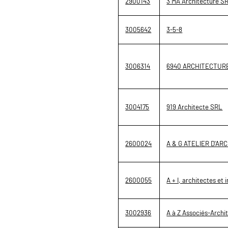
2900143
3 MA Architecture S
3005642
3-5-8
3006314
6940 ARCHITECTUR
3004175
919 Architecte SRL
2600024
A & G ATELIER D'A
2600055
A + I, architectes et 
3002936
A à Z Associés-Archit