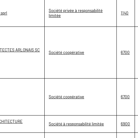
Société privée à responsabilité
sprl
1140
limitée
HITECTES ARLONAIS SC
Société coopérative
6700
Société coopérative
6700
RCHITECTURE
Société à responsabilité limitée
6900