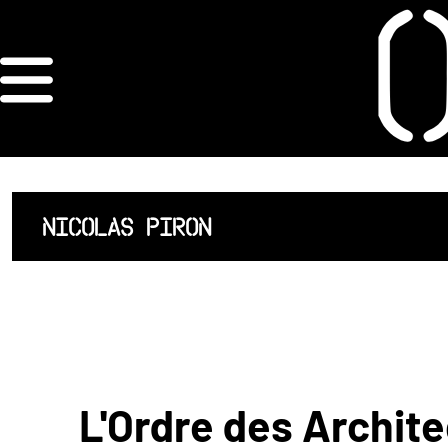
×
ORDRE DES
ARCHITECTES
ACCUEIL
NICOLAS PIRON
LISTE DES
ARCHITECTES
JURISPRUDENCE
ANNEXE 4 CODT
L'Ordre des Archite