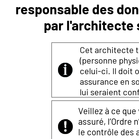
responsable des donn
NOUS
par l'architecte
CONTACTER
Cet architecte t
(personne physi
celui-ci. Il doi
assurance en so
lui seraient co
Veillez à ce que
assuré, l’Ordre 
le contrôle des