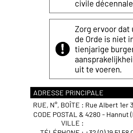
civile décennale
Zorg ervoor dat
de Orde is niet 
tienjarige burger
aansprakelijkhe
uit te voeren.
ADRESSE PRINCIPALE
RUE, N°, BOÎTE :
Rue Albert 1er 
CODE POSTAL &
4280 - Hannut (
VILLE :
TÉLÉPHONE :
+32 (0) 19 51 58 