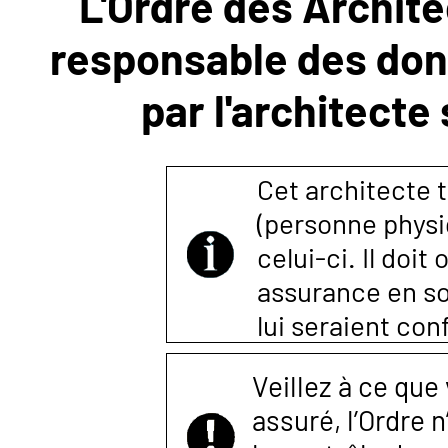
L'Ordre des Archite
responsable des donn
NOUS
par l'architecte
CONTACTER
Cet architecte t
(personne physi
celui-ci. Il doi
assurance en so
lui seraient co
Veillez à ce que
assuré, l’Ordre 