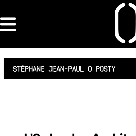
×
ORDRE DES
ARCHITECTES
ACCUEIL
STÉPHANE JEAN-PAUL O POSTY
LISTE DES
ARCHITECTES
JURISPRUDENCE
ANNEXE 4 CODT