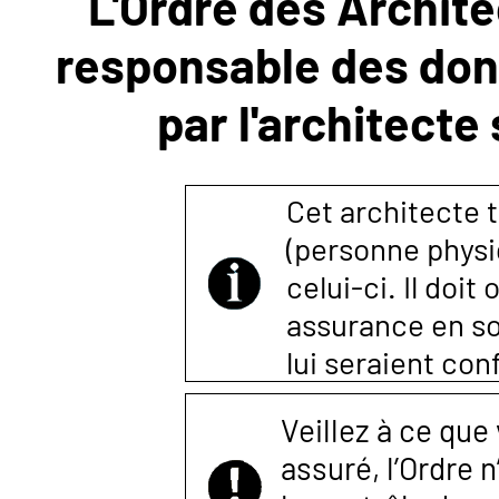
L'Ordre des Archite
responsable des donn
NOUS
par l'architecte
CONTACTER
Cet architecte t
(personne physi
celui-ci. Il doi
assurance en so
lui seraient co
Veillez à ce que
assuré, l’Ordre 