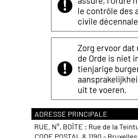
assuré, l’Ordre 
le contrôle des
civile décennale
Zorg ervoor dat
de Orde is niet 
tienjarige burger
aansprakelijkhe
uit te voeren.
ADRESSE PRINCIPALE
RUE, N°, BOÎTE :
Rue de la Teint
CODE POSTAL &
1190 - Bruxelles