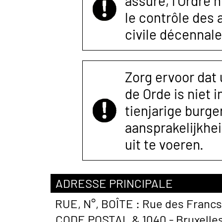
assuré, l’Ordre 
le contrôle des
civile décennale
Zorg ervoor dat
de Orde is niet 
tienjarige burger
aansprakelijkhe
uit te voeren.
ADRESSE PRINCIPALE
RUE, N°, BOÎTE :
Rue des Francs
CODE POSTAL &
1040 - Bruxelle