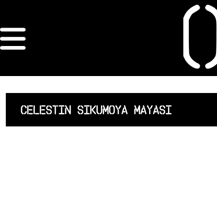
×
ORDRE DES
ARCHITECTES
ACCUEIL
CELESTIN SIKUMOYA MAYASI
LISTE DES
ARCHITECTES
JURISPRUDENCE
ANNEXE 4 CODT