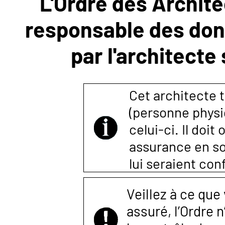
L'Ordre des Archite
responsable des donn
NOUS
par l'architecte
CONTACTER
Cet architecte t
(personne physi
celui-ci. Il doi
assurance en so
lui seraient co
Veillez à ce que
assuré, l’Ordre 