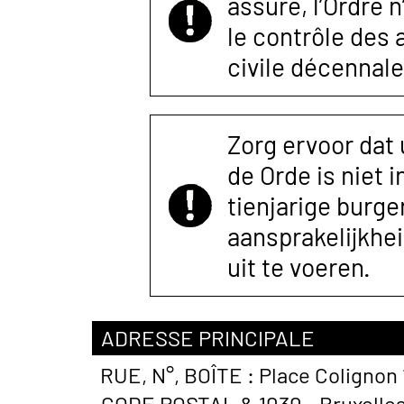
assuré, l’Ordre 
le contrôle des
civile décennale
Zorg ervoor dat
de Orde is niet 
tienjarige burger
aansprakelijkhe
uit te voeren.
ADRESSE PRINCIPALE
RUE, N°, BOÎTE :
Place Colignon 
CODE POSTAL &
1030 - Bruxelle