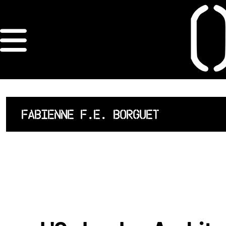
×
ORDRE DES
ARCHITECTES
ACCUEIL
FABIENNE F.E. BORGUET
LISTE DES
ARCHITECTES
JURISPRUDENCE
ANNEXE 4 CODT