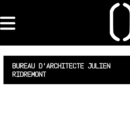
×
ORDRE DES
ARCHITECTES
ACCUEIL
BUREAU D'ARCHITECTE JULIEN
RIDREMONT
LISTE DES
ARCHITECTES
JURISPRUDENCE
ANNEXE 4 CODT