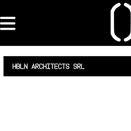
×
ORDRE DES
ARCHITECTES
ACCUEIL
HBLN ARCHITECTS SRL
LISTE DES
ARCHITECTES
JURISPRUDENCE
ANNEXE 4 CODT