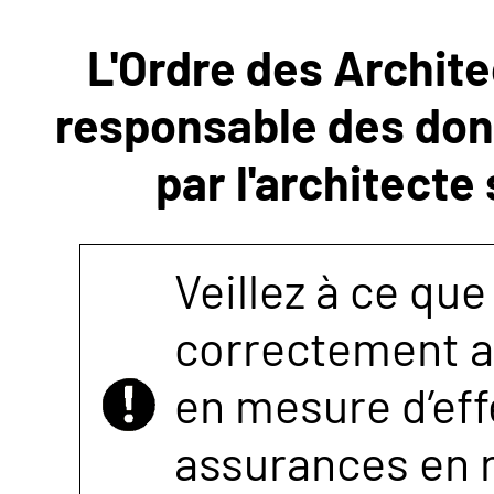
L'Ordre des Archite
NOUS
responsable des donn
CONTACTER
par l'architecte
Veillez à ce que
correctement as
en mesure d’eff
assurances en r