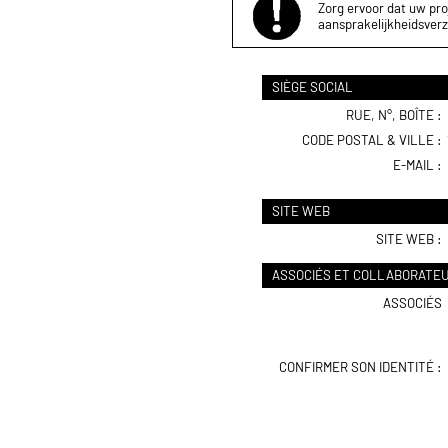
Zorg ervoor dat uw proj
aansprakelijkheidsverz
SIÈGE SOCIAL
RUE, N°, BOÎTE :
CODE POSTAL & VILLE :
E-MAIL :
SITE WEB
SITE WEB :
ASSOCIÉS ET COLLABORATE
ASSOCIÉS
CONFIRMER SON IDENTITÉ :