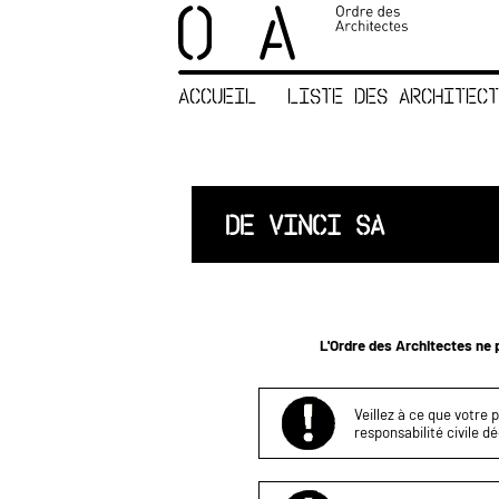
×
ORDRE DES
ARCHITECTES
ACCUEIL
LISTE DES ARCHITECT
ACCUEIL
LISTE DES
ARCHITECTES
JURISPRUDENCE
DE VINCI SA
ANNEXE 4 CODT
NOUS
CONTACTER
L'Ordre des Architectes ne p
Veillez à ce que votre 
responsabilité civile d