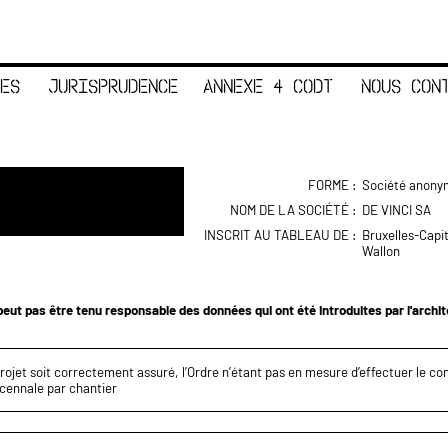
ES
JURISPRUDENCE
ANNEXE 4 CODT
NOUS CON
FORME :
Société anony
NOM DE LA SOCIÉTÉ :
DE VINCI SA
INSCRIT AU TABLEAU DE :
Bruxelles-Capi
Wallon
eut pas être tenu responsable des données qui ont été introduites par l'archi
projet soit correctement assuré, l’Ordre n’étant pas en mesure d’effectuer le c
écennale par chantier