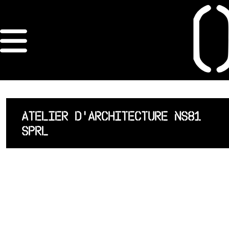
×
ORDRE DES
ARCHITECTES
ACCUEIL
ATELIER D'ARCHITECTURE NS81
SPRL
LISTE DES
ARCHITECTES
JURISPRUDENCE
ANNEXE 4 CODT