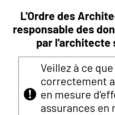
L'Ordre des Archite
NOUS
responsable des donn
CONTACTER
par l'architecte
Veillez à ce que
correctement as
en mesure d’eff
assurances en r