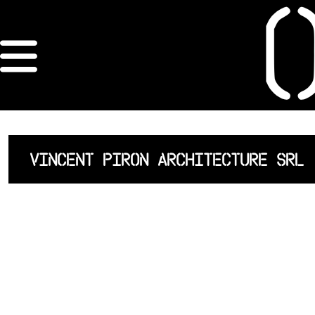
×
ORDRE DES
ARCHITECTES
ACCUEIL
VINCENT PIRON ARCHITECTURE SRL
LISTE DES
ARCHITECTES
JURISPRUDENCE
ANNEXE 4 CODT