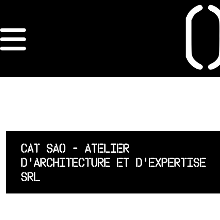
×
ORDRE DES
ARCHITECTES
ACCUEIL
LISTE DES
CAT SAO - ATELIER
ARCHITECTES
D'ARCHITECTURE ET D'EXPERTISE
SRL
JURISPRUDENCE
ANNEXE 4 CODT