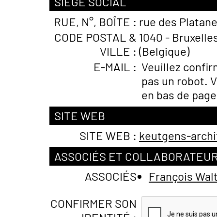
SIÈGE SOCIAL
RUE, N°, BOÎTE :
rue des Platan
CODE POSTAL &
1040 - Bruxelle
VILLE :
(Belgique)
E-MAIL :
Veuillez confi
pas un robot. V
en bas de page
SITE WEB
SITE WEB :
keutgens-archi
ASSOCIÉS ET COLLABORATEU
ASSOCIÉS
François Wa
CONFIRMER SON