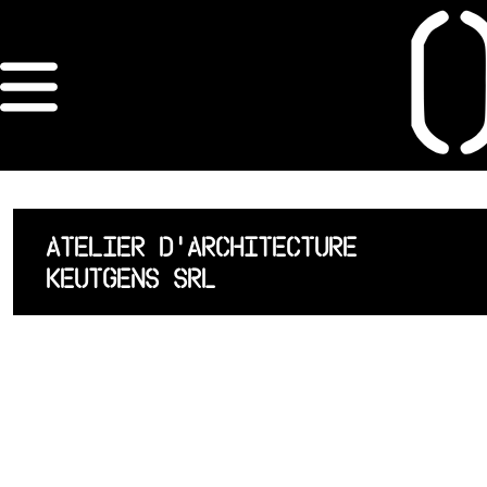
×
ORDRE DES
ARCHITECTES
ACCUEIL
ATELIER D'ARCHITECTURE
KEUTGENS SRL
LISTE DES
ARCHITECTES
JURISPRUDENCE
ANNEXE 4 CODT