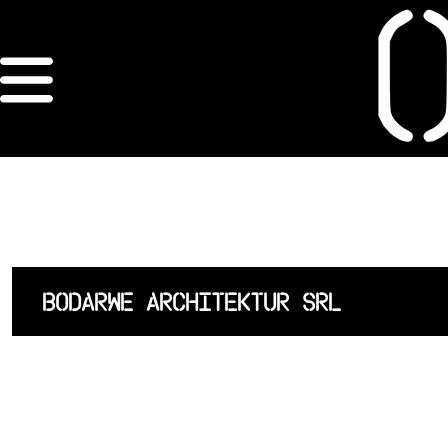
×
ORDRE DES
ARCHITECTES
ACCUEIL
LISTE DES
BODARWE ARCHITEKTUR SRL
ARCHITECTES
JURISPRUDENCE
ANNEXE 4 CODT