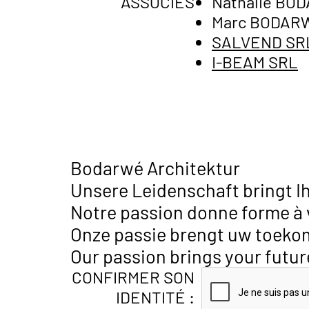
ASSOCIÉS
Nathalie BO
Marc BODAR
SALVEND SR
I-BEAM SRL
Bodarwé Architektur
Unsere Leidenschaft bringt Ih
Notre passion donne forme à v
Onze passie brengt uw toekom
Our passion brings your futur
CONFIRMER SON
IDENTITÉ :