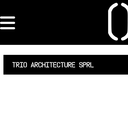
×
ORDRE DES
ARCHITECTES
ACCUEIL
TRIO ARCHITECTURE SPRL
LISTE DES
ARCHITECTES
JURISPRUDENCE
ANNEXE 4 CODT