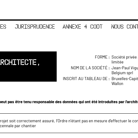
ES
JURISPRUDENCE
ANNEXE 4 CODT
NOUS CON
FORME :
Société privée 
ARCHITECTE,
limitée
NOM DE LA SOCIÉTÉ :
Jean-Paul Vigu
Belgium sprl
INSCRIT AU TABLEAU DE :
Bruxelles-Capi
Wallon
eut pas être tenu responsable des données qui ont été introduites par l'archi
projet soit correctement assuré, l’Ordre n’étant pas en mesure d’effectuer le c
écennale par chantier