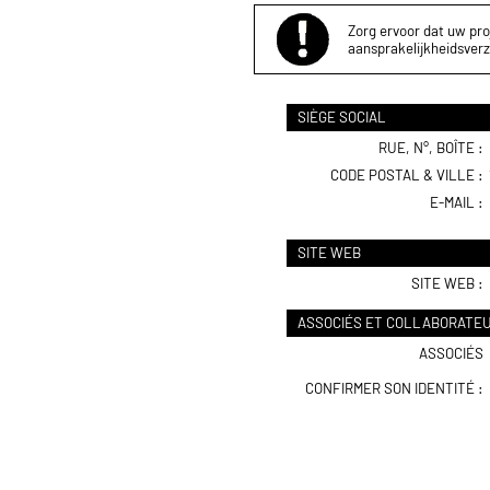
Zorg ervoor dat uw proj
aansprakelijkheidsverz
SIÈGE SOCIAL
RUE, N°, BOÎTE :
CODE POSTAL & VILLE :
E-MAIL :
SITE WEB
SITE WEB :
ASSOCIÉS ET COLLABORATE
ASSOCIÉS
CONFIRMER SON IDENTITÉ :