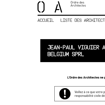
×
ORDRE DES
ARCHITECTES
ACCUEIL
LISTE DES ARCHITECT
ACCUEIL
LISTE DES
ARCHITECTES
JURISPRUDENCE
JEAN-PAUL VIGUIER 
ANNEXE 4 CODT
BELGIUM SPRL
NOUS
CONTACTER
L'Ordre des Architectes ne p
Veillez à ce que votre 
responsabilité civile d