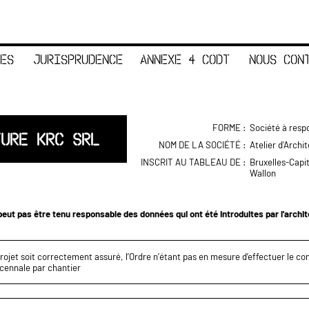
ES
JURISPRUDENCE
ANNEXE 4 CODT
NOUS CON
FORME :
Société à respo
TURE KRC SRL
NOM DE LA SOCIÉTÉ :
Atelier d'Archi
INSCRIT AU TABLEAU DE :
Bruxelles-Capi
Wallon
eut pas être tenu responsable des données qui ont été introduites par l'archi
projet soit correctement assuré, l’Ordre n’étant pas en mesure d’effectuer le c
écennale par chantier