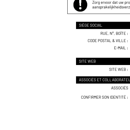
Zorg ervoor dat uw proj
aansprakelijkheidsverz
SIÈGE SOCIAL
RUE, N°, BOÎTE :
CODE POSTAL & VILLE :
E-MAIL :
SITE WEB
SITE WEB :
ASSOCIÉS ET COLLABORATE
ASSOCIÉS
CONFIRMER SON IDENTITÉ :