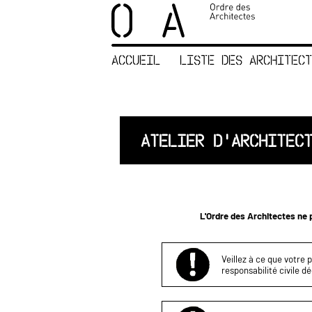
×
ORDRE DES
ARCHITECTES
ACCUEIL
LISTE DES ARCHITECT
ACCUEIL
LISTE DES
ARCHITECTES
JURISPRUDENCE
ATELIER D'ARCHITEC
ANNEXE 4 CODT
NOUS
CONTACTER
L'Ordre des Architectes ne p
Veillez à ce que votre 
responsabilité civile d