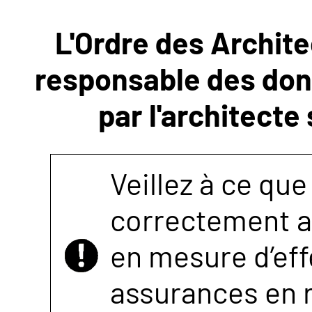
L'Ordre des Archite
NOUS
responsable des donn
CONTACTER
par l'architecte
Veillez à ce que
correctement as
en mesure d’eff
assurances en r