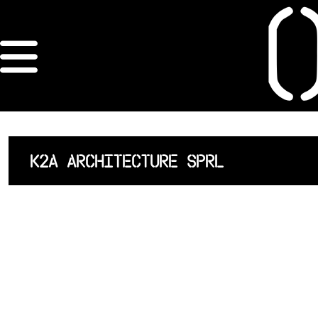
×
ORDRE DES
ARCHITECTES
ACCUEIL
K2A ARCHITECTURE SPRL
LISTE DES
ARCHITECTES
JURISPRUDENCE
ANNEXE 4 CODT