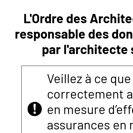
L'Ordre des Archite
NOUS
responsable des donn
CONTACTER
par l'architecte
Veillez à ce que
correctement as
en mesure d’eff
assurances en r