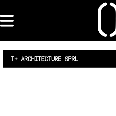
×
ORDRE DES
ARCHITECTES
ACCUEIL
T+ ARCHITECTURE SPRL
LISTE DES
ARCHITECTES
JURISPRUDENCE
ANNEXE 4 CODT