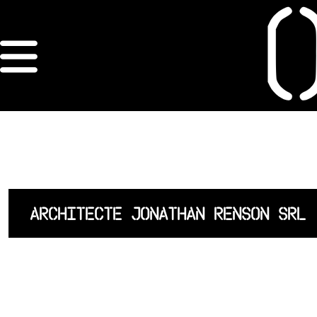
×
ORDRE DES
ARCHITECTES
ACCUEIL
LISTE DES
ARCHITECTE JONATHAN RENSON SRL
ARCHITECTES
JURISPRUDENCE
ANNEXE 4 CODT