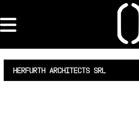
×
ORDRE DES
ARCHITECTES
ACCUEIL
HERFURTH ARCHITECTS SRL
LISTE DES
ARCHITECTES
JURISPRUDENCE
ANNEXE 4 CODT