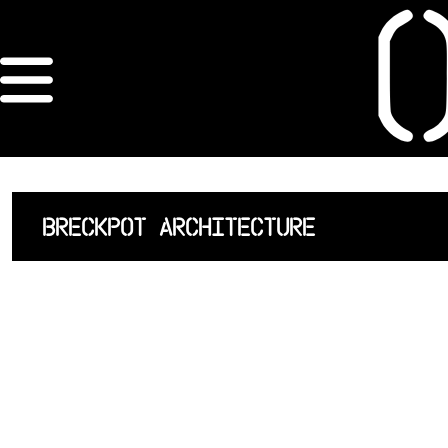
×
ORDRE DES
ARCHITECTES
ACCUEIL
BRECKPOT ARCHITECTURE
LISTE DES
ARCHITECTES
JURISPRUDENCE
ANNEXE 4 CODT