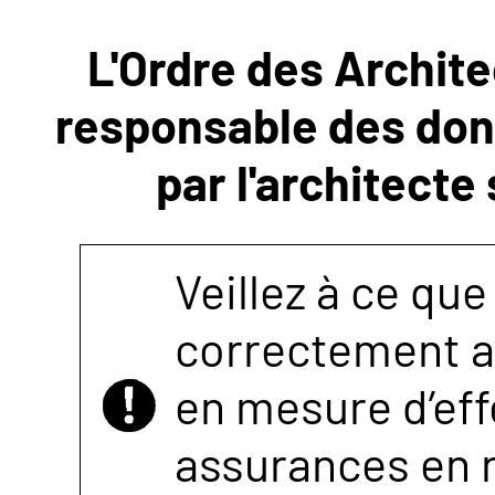
L'Ordre des Archite
NOUS
responsable des donn
CONTACTER
par l'architecte
Veillez à ce que
correctement as
en mesure d’eff
assurances en r