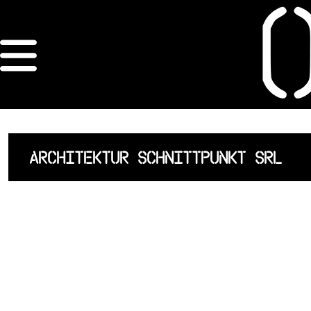
×
ORDRE DES
ARCHITECTES
ACCUEIL
ARCHITEKTUR SCHNITTPUNKT SRL
LISTE DES
ARCHITECTES
JURISPRUDENCE
ANNEXE 4 CODT