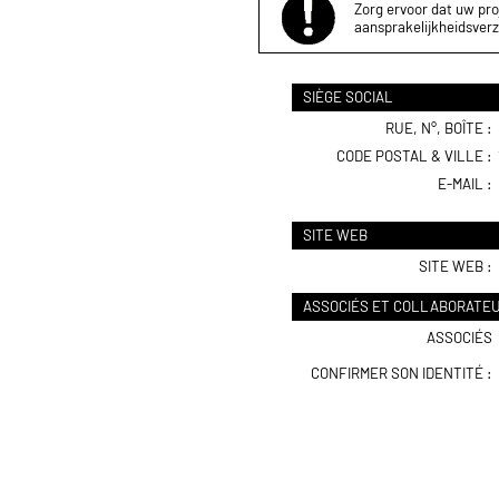
Zorg ervoor dat uw proj
aansprakelijkheidsverz
SIÈGE SOCIAL
RUE, N°, BOÎTE :
CODE POSTAL & VILLE :
E-MAIL :
SITE WEB
SITE WEB :
ASSOCIÉS ET COLLABORATE
ASSOCIÉS
CONFIRMER SON IDENTITÉ :