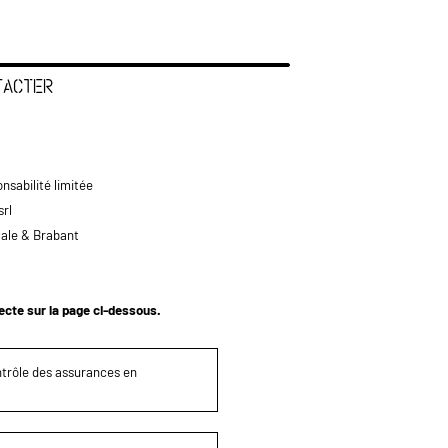
TACTER
nsabilité limitée
srl
tale & Brabant
tecte sur la page ci-dessous.
ontrôle des assurances en