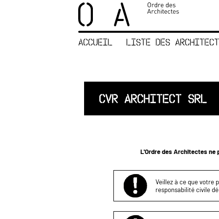
×
ORDRE DES
ARCHITECTES
ACCUEIL
LISTE DES ARCHITECT
ACCUEIL
LISTE DES
ARCHITECTES
JURISPRUDENCE
CVR ARCHITECT SRL
ANNEXE 4 CODT
NOUS
CONTACTER
L'Ordre des Architectes ne p
Veillez à ce que votre 
responsabilité civile d