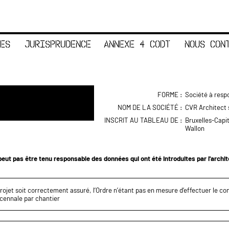
ES
JURISPRUDENCE
ANNEXE 4 CODT
NOUS CON
FORME :
Société à respo
NOM DE LA SOCIÉTÉ :
CVR Architect 
INSCRIT AU TABLEAU DE :
Bruxelles-Capi
Wallon
eut pas être tenu responsable des données qui ont été introduites par l'archi
projet soit correctement assuré, l’Ordre n’étant pas en mesure d’effectuer le c
écennale par chantier