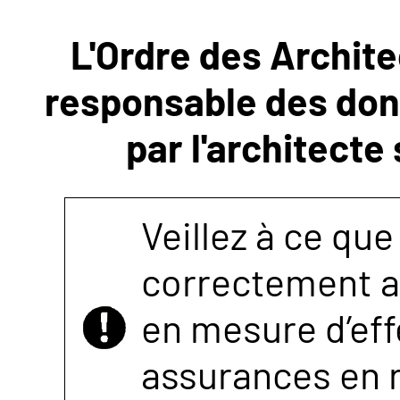
L'Ordre des Archite
NOUS
responsable des donn
CONTACTER
par l'architecte
Veillez à ce que
correctement as
en mesure d’eff
assurances en r