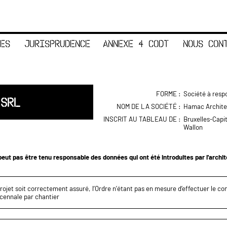
ES
JURISPRUDENCE
ANNEXE 4 CODT
NOUS CON
FORME :
Société à respo
 SRL
NOM DE LA SOCIÉTÉ :
Hamac Architec
INSCRIT AU TABLEAU DE :
Bruxelles-Capi
Wallon
eut pas être tenu responsable des données qui ont été introduites par l'archi
projet soit correctement assuré, l’Ordre n’étant pas en mesure d’effectuer le c
écennale par chantier