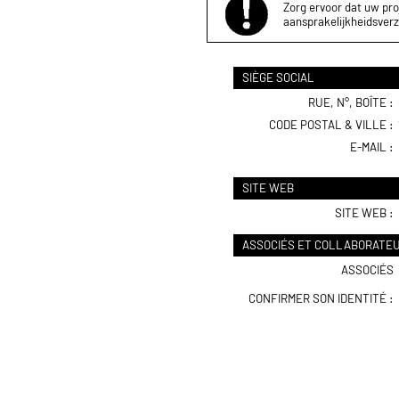
Zorg ervoor dat uw proj
aansprakelijkheidsverz
SIÈGE SOCIAL
RUE, N°, BOÎTE :
CODE POSTAL & VILLE :
E-MAIL :
SITE WEB
SITE WEB :
ASSOCIÉS ET COLLABORATE
ASSOCIÉS
CONFIRMER SON IDENTITÉ :