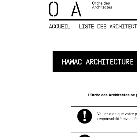
×
ORDRE DES
ARCHITECTES
ACCUEIL
LISTE DES ARCHITECT
ACCUEIL
LISTE DES
ARCHITECTES
JURISPRUDENCE
HAMAC ARCHITECTURE
ANNEXE 4 CODT
NOUS
CONTACTER
L'Ordre des Architectes ne p
Veillez à ce que votre 
responsabilité civile d