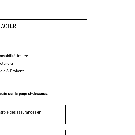
TACTER
nsabilité limitée
ture srl
tale & Brabant
tecte sur la page ci-dessous.
ontrôle des assurances en