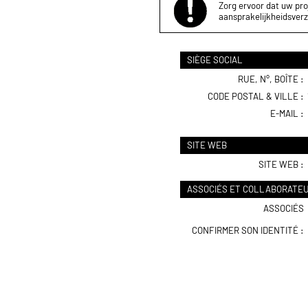
Zorg ervoor dat uw proj
aansprakelijkheidsverz
SIÈGE SOCIAL
RUE, N°, BOÎTE :
CODE POSTAL & VILLE :
E-MAIL :
SITE WEB
SITE WEB :
ASSOCIÉS ET COLLABORATE
ASSOCIÉS
CONFIRMER SON IDENTITÉ :