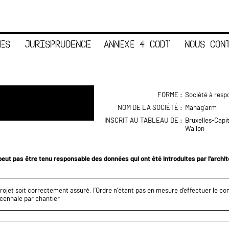
ES
JURISPRUDENCE
ANNEXE 4 CODT
NOUS CON
FORME :
Société à respo
NOM DE LA SOCIÉTÉ :
Manag'arm
INSCRIT AU TABLEAU DE :
Bruxelles-Capi
Wallon
eut pas être tenu responsable des données qui ont été introduites par l'archi
projet soit correctement assuré, l’Ordre n’étant pas en mesure d’effectuer le c
écennale par chantier