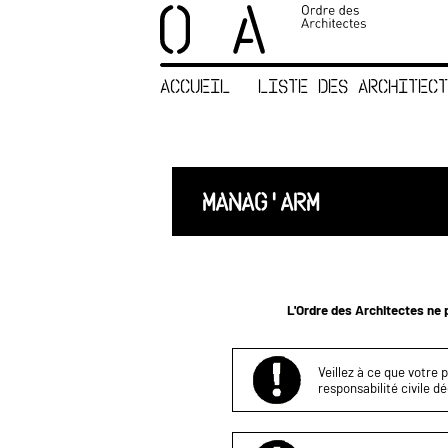
×
ORDRE DES
ARCHITECTES
ACCUEIL
LISTE DES ARCHITECT
ACCUEIL
LISTE DES
ARCHITECTES
JURISPRUDENCE
MANAG'ARM
ANNEXE 4 CODT
NOUS
CONTACTER
L'Ordre des Architectes ne p
Veillez à ce que votre 
responsabilité civile d