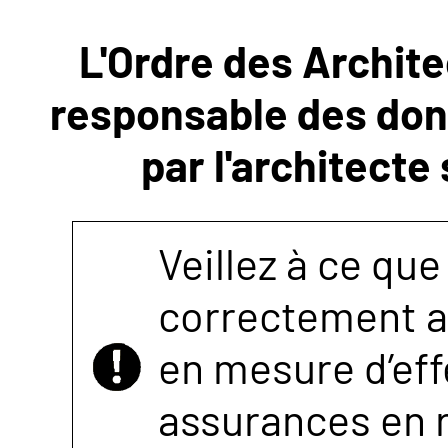
L'Ordre des Archite
NOUS
responsable des donn
CONTACTER
par l'architecte
Veillez à ce que
correctement as
en mesure d’eff
assurances en r